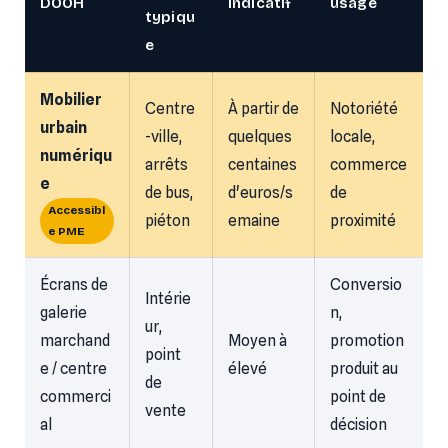
DOOH
indicatif
usage
typiqu
e
Mobilier
Centre
À partir de
Notoriété
urbain
-ville,
quelques
locale,
numériqu
arrêts
centaines
commerce
e
de bus,
d'euros/s
de
Accessibl
piéton
emaine
proximité
e PME
Écrans de
Conversio
Intérie
galerie
n,
ur,
marchand
Moyen à
promotion
point
e / centre
élevé
produit au
de
commerci
point de
vente
al
décision