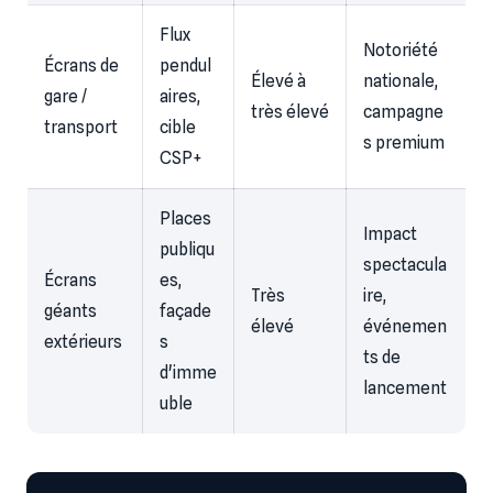
Flux
Notoriété
Écrans de
pendul
Élevé à
nationale,
gare /
aires,
très élevé
campagne
transport
cible
s premium
CSP+
Places
Impact
publiqu
spectacula
Écrans
es,
Très
ire,
géants
façade
élevé
événemen
extérieurs
s
ts de
d'imme
lancement
uble