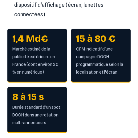
dispositif d'affichage (écran, lunettes
connectées)
1,4 Md€
15 à 80 €
Marché estimé de la
CPM indicatif d'une
publicité extérieure en
campagne DOOH
France (dont environ 30
programmatique selon la
% en numérique)
localisation et l'écran
8 à 15 s
Durée standard d'un spot
DOOH dans une rotation
multi-annonceurs